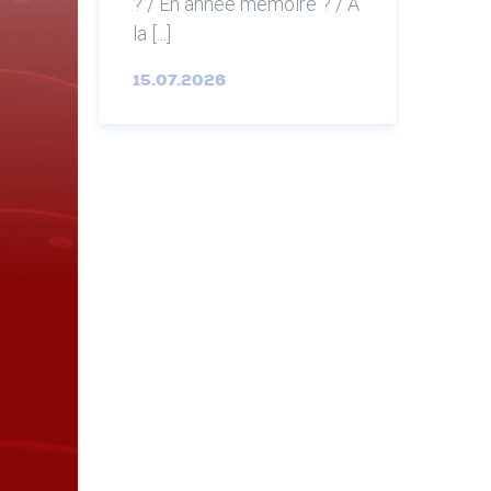
? / En année mémoire ? / À
la [...]
15.07.2026