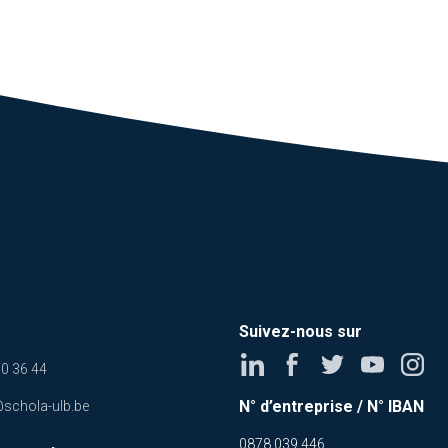
Suivez-nous sur
0 36 44
N° d’entreprise / N° IBAN
@schola-ulb.be
0878.039.446