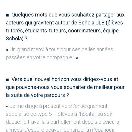
■
Quelques mots que vous souhaitez partager aux
acteurs qui gravitent autour de Schola ULB (élèves-
tutorés, étudiants-tuteurs, coordinateurs, équipe
Schola) ?
«
Un grand merci à tous pour ces belles années
passées en votre compagnie !
»
■
Vers quel nouvel horizon vous dirigez-vous et
que pouvons-nous vous souhaiter de meilleur pour
la suite de votre parcours ?
«
Je me dirige à présent vers l’enseignement
spécialisé de type 5 – élèves à l’hôpital, au sein
duquel je travaillais partiellement depuis plusieurs
années. J’espère pouvoir continuer à m’épanouir