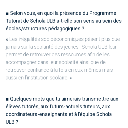
■
Selon vous, en quoi la présence du Programme
Tutorat de Schola ULB a-t-elle son sens au sein des
écoles/structures pédagogiques ?
«
Les inégalités socioéconomiques pèsent plus que
jamais sur la scolarité des jeunes ; Schola ULB leur
permet de retrouver des ressources afin de les
accompagner dans leur scolarité ainsi que de
retrouver confiance à la fois en eux-mêmes mais
aussi en l’institution scolaire.
»
■
Quelques mots que tu aimerais transmettre aux
élèves tutorés, aux futurs-actuels tuteurs, aux
coordinateurs-enseignants et à l’équipe Schola
ULB ?