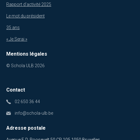
Rapport d’activité 2025
Le mot du président
35 ans
« Je Serai »
Mentions légales
© Schola ULB 2026
Contact
02 650 36 44
info@schola-ulb.be
Adresse postale
Avenue F. D. Roosevelt 50 CP 105 1050 Bruxelles