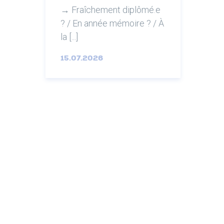
→ Fraîchement diplômé.e
? / En année mémoire ? / À
la [...]
15.07.2026