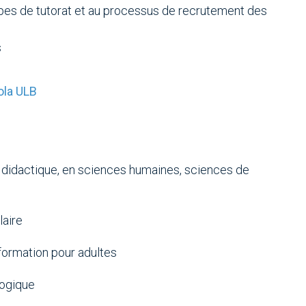
oupes de tutorat et au processus de recrutement des
s
hola ULB
ité didactique, en sciences humaines, sciences de
laire
formation pour adultes
ogique