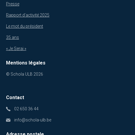
Presse
Rapport d’activité 2025
Le mot du président
35 ans
« Je Serai »
Mentions légales
© Schola ULB 2026
Contact
02 650 36 44
info@schola-ulb.be
Adresse postale