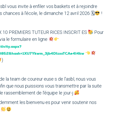
sbl vous invite à enfiler vos baskets et à rejoindre
es chances à l’école, le dimanche 12 avril 2026 🗓
!
s AUX 10 PREMIERS TUTEUR·RICES INSCRIT·ES
Pour
via le formulaire en ligne
tivity.aspx?
3852&hash=1XU7Ykwm_3jb4DIzxsTCAe4I4kw
)
de la team de coureur·euse·s de l’asbl, nous vous
fin que nous puissions vous transmettre par la suite
le rassemblement de l’équipe le jour-j
idemment les bienvenu·es pour venir soutenir nos
s