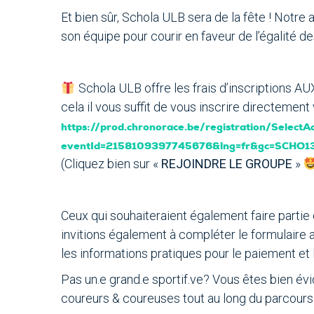
Et bien sûr, Schola ULB sera de la fête ! Notre a
son équipe pour courir en faveur de l’égalité d
Schola ULB offre les frais d’inscription
cela il vous suffit de vous inscrire directement 
https://prod.chronorace.be/registration/SelectAc
eventId=2158109397745676&lng=fr&gc=SCHO1
(Cliquez bien sur «
REJOINDRE LE GROUPE
»
Ceux qui souhaiteraient également faire partie 
invitions également à compléter le formulaire a
les informations pratiques pour le paiement et 
Pas un.e grand.e sportif.ve? Vous êtes bien év
coureurs & coureuses tout au long du parcour