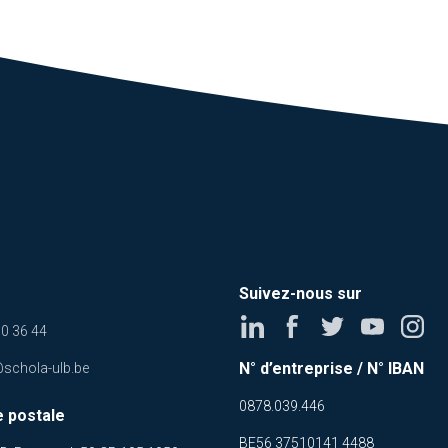
Suivez-nous sur
0 36 44
N° d’entreprise / N° IBAN
@schola-ulb.be
0878.039.446
 postale
BE56 37510141 4488