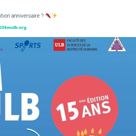
dition anniversaire ?
0kmulb.org