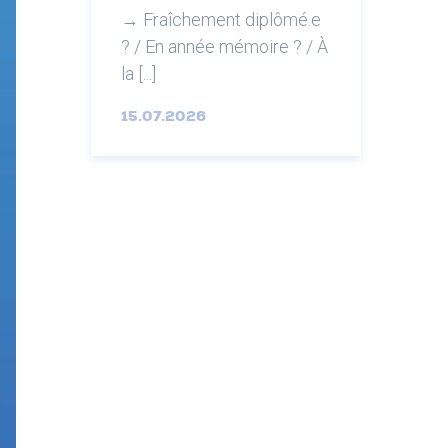
→ Fraîchement diplômé.e
? / En année mémoire ? / À
la [...]
15.07.2026