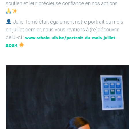
soutien et leur précieuse confiance en nos actions
Julie Tomé était également notre portrait du mois
en juillet dernier, nous vous invitions à (re)découvrir
celui-ci :
www.schola-ulb.be/portrait-du-mois-juillet-
2024