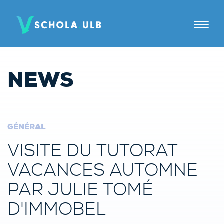
A PROPOS
NEWS
TUTORAT
JE SUIS
GÉNÉRAL
Elèves
VISITE DU TUTORAT
Parents
VACANCES AUTOMNE
Tuteurs
PAR JULIE TOMÉ
Candidats tuteurs
D'IMMOBEL
Établissements