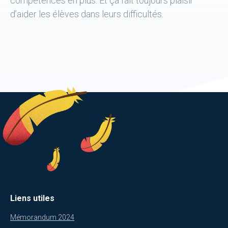
compétences en plus. Et ça fait toujours plaisir
d’aider les élèves dans leurs difficultés.
Donateurs
ACTUALITÉS
CONTACT
NOUS SOUTENIR
DEVENIR TUTEUR
Liens utiles
Mémorandum 2024