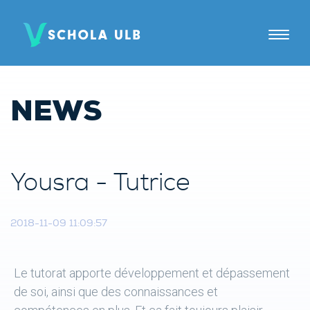
A PROPOS
NEWS
TUTORAT
JE SUIS
Yousra - Tutrice
Elèves
Parents
2018-11-09 11:09:57
Tuteurs
Le tutorat apporte développement et dépassement
Candidats tuteurs
de soi, ainsi que des connaissances et
Établissements