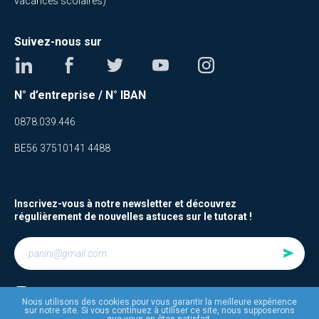
vacances scolaires)
Suivez-nous sur
N° d’entreprise / N° IBAN
0878.039.446
BE56 37510141 4488
Inscrivez-vous à notre newsletter et découvrez
régulièrement de nouvelles astuces sur le tutorat !
Je suis d’accord avec
les termes et conditions
Nous utilisons des cookies pour vous garantir la meilleure expérience
sur notre site. Si vous continuez à utiliser ce site, nous supposerons