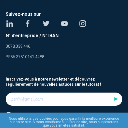
Suivez-nous sur
N° d’entreprise / N° IBAN
0878.039.446
BE56 37510141 4488
Inscrivez-vous à notre newsletter et découvrez
régulièrement de nouvelles astuces sur le tutorat !
Je suis d’accord avec
les termes et conditions
Nous utilisons des cookies pour vous garantir la meilleure expérience
sur notre site. Si vous continuez à utiliser ce site, nous supposerons
que vous en êtes satisfait.