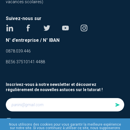
vacances scolaires)
Suivez-nous sur
N° d’entreprise / N° IBAN
0878.039.446
BE56 37510141 4488
Inscrivez-vous à notre newsletter et découvrez
régulièrement de nouvelles astuces sur le tutorat !
Je suis d’accord avec
les termes et conditions
Nous utilisons des cookies pour vous garantir la meilleure expérience
sur notre site. Si vous continuez à utiliser ce site, nous supposerons