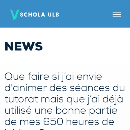
A PROPOS
NEWS
TUTORAT
JE SUIS
Que faire si j’ai envie
Elèves
d'animer des séances du
Parents
tutorat mais que j’ai déjà
Tuteurs
utilisé une bonne partie
Candidats tuteurs
de mes 650 heures de
Établissements