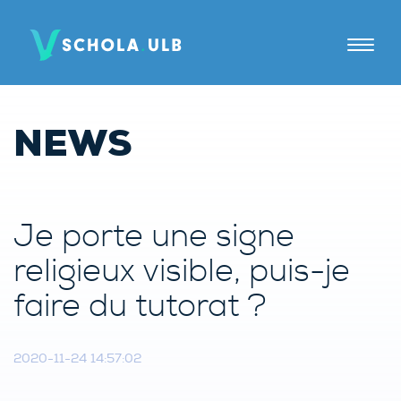
A PROPOS
NEWS
TUTORAT
JE SUIS
Je porte une signe
Elèves
religieux visible, puis-je
Parents
faire du tutorat ?
Tuteurs
2020-11-24 14:57:02
Candidats tuteurs
Établissements