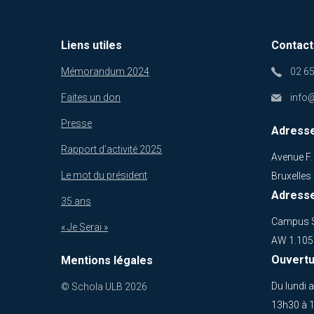
Liens utiles
Contact
Mémorandum 2024
02 65
Faites un don
info
Presse
Adresse
Rapport d’activité 2025
Avenue F.
Le mot du président
Bruxelles
Adresse
35 ans
Campus S
« Je Serai »
AW 1.105 
Ouvertu
Mentions légales
Du lundi 
© Schola ULB 2026
13h30 à 1