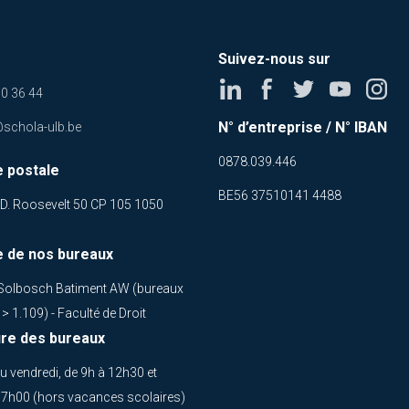
Suivez-nous sur
0 36 44
N° d’entreprise / N° IBAN
@schola-ulb.be
0878.039.446
 postale
BE56 37510141 4488
 D. Roosevelt 50 CP 105 1050
 de nos bureaux
olbosch Batiment AW (bureaux
> 1.109) - Faculté de Droit
re des bureaux
au vendredi, de 9h à 12h30 et
7h00 (hors vacances scolaires)