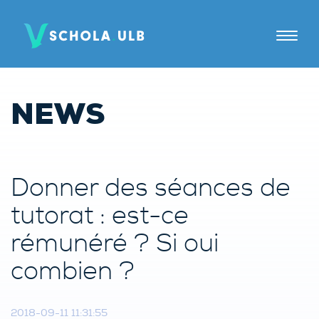
A PROPOS
NEWS
TUTORAT
JE SUIS
Donner des séances de
Elèves
tutorat : est-ce
Parents
rémunéré ? Si oui
Tuteurs
combien ?
Candidats tuteurs
2018-09-11 11:31:55
Établissements