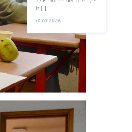
? / En année mémoire ? / À
la [...]
15.07.2026