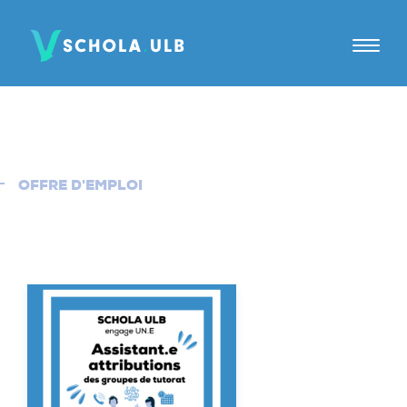
A PROPOS
TUTORAT
OFFRE D'EMPLOI
JE SUIS
Elèves
Parents
Tuteurs
Candidats tuteurs
Établissements