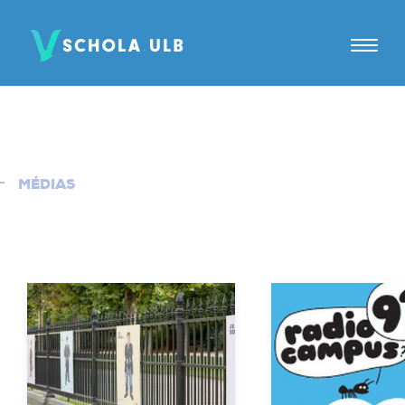
A PROPOS
TUTORAT
MÉDIAS
JE SUIS
Elèves
Parents
Tuteurs
Candidats tuteurs
Établissements